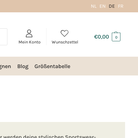
NL
EN
DE
FR
€
0,00
0
Mein Konto
Wunschzettel
gnen
Blog
Größentabelle
ear werden deine stylischen Sportswear-