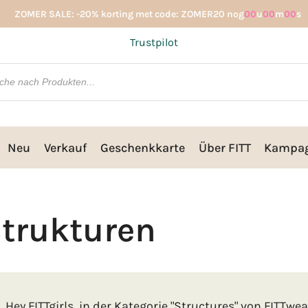
ZOMER SALE: -20% korting met code: ZOMER20 nog
00
u
00
m
00
s
Trustpilot
Neu
Verkauf
Geschenkkarte
Über FITT
Kampa
trukturen
Hey FITTgirls, in der Kategorie "Structures" von FITTw