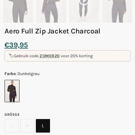
Aero Full Zip Jacket Charcoal
€
39,95
🏷️
Gebruik code
ZOMER20
voor 20% korting
Farbe
:
Dunkelgrau
GRÖSSE
S
M
L