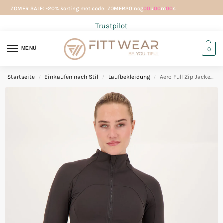
ZOMER SALE: -20% korting met code: ZOMER20 nog
00
u
00
m
00
s
Trustpilot
MENÜ
0
Startseite
Einkaufen nach Stil
Laufbekleidung
Aero Full Zip Jacket Charcoal
/
/
/