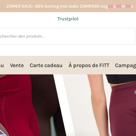
ZOMER SALE: -20% korting met code: ZOMER20 nog
00
u
00
m
00
s
Trustpilot
au
Vente
Carte cadeau
À propos de FITT
Campag