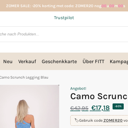
ZOMER SALE: -20% korting met code: ZOMER20 nog
00
u
00
m
00
s
Trustpilot
Neu
Verkauf
Geschenkkarte
Über FITT
Kampa
Camo Scrunch Legging Blau
Angebot!
Camo Scrunc
€
17,18
€
42,95
-60%
🏷️
Gebruik code
ZOMER20
vo