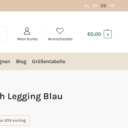
NL
EN
DE
FR
€
0,00
0
Mein Konto
Wunschzettel
gnen
Blog
Größentabelle
h Legging Blau
or 20% korting