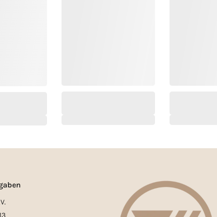
gaben
V.
13