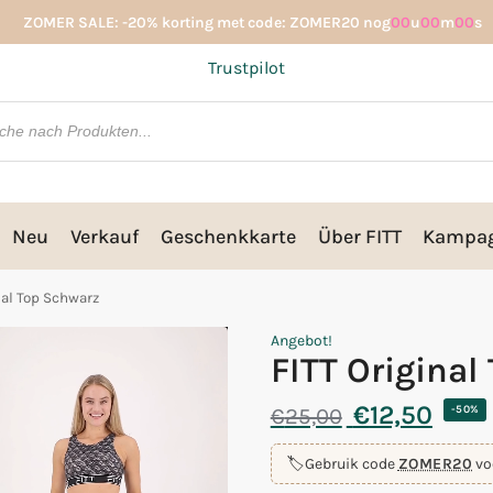
ZOMER SALE: -20% korting met code: ZOMER20 nog
00
u
00
m
00
s
Trustpilot
Neu
Verkauf
Geschenkkarte
Über FITT
Kampa
nal Top Schwarz
Angebot!
FITT Original
€
12,50
€
25,00
-50%
🏷️
Gebruik code
ZOMER20
vo