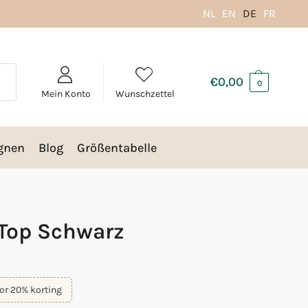
NL
EN
DE
FR
€
0,00
0
Mein Konto
Wunschzettel
gnen
Blog
Größentabelle
 Top Schwarz
or 20% korting