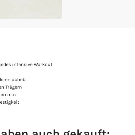
 jedes intensive Workout
nderen abhebt
en Trägern
tern ein
estigkeit
aben auch gekauft: