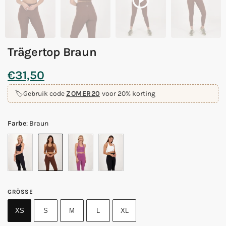
Trägertop Braun
€
31,50
🏷️
Gebruik code
ZOMER20
voor 20% korting
Farbe
:
Braun
GRÖSSE
XS
S
M
L
XL