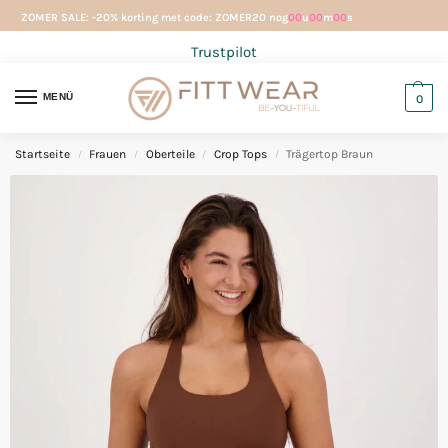
ZOMER SALE: -20% korting met code: ZOMER20 nog
00
u
00
m
00
s
Trustpilot
MENÜ
0
Startseite
Frauen
Oberteile
Crop Tops
Trägertop Braun
/
/
/
/