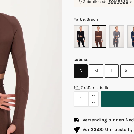
🏷️
Gebruik code
ZOMER20
vo
Farbe
:
Braun
GRÖSSE
S
M
L
XL
Größentabelle
Verzending binnen Nede
Vor 23:00 Uhr bestellt,