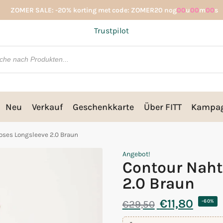
ZOMER SALE: -20% korting met code: ZOMER20 nog
00
u
00
m
00
s
Trustpilot
Neu
Verkauf
Geschenkkarte
Über FITT
Kampa
oses Longsleeve 2.0 Braun
Angebot!
Contour Naht
2.0 Braun
€
11,80
€
29,50
-60%