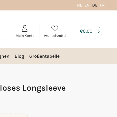
NL
EN
DE
FR
€
0,00
0
Mein Konto
Wunschzettel
gnen
Blog
Größentabelle
loses Longsleeve