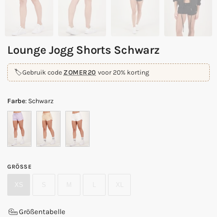
Lounge Jogg Shorts Schwarz
🏷️
Gebruik code
ZOMER20
voor 20% korting
Farbe
:
Schwarz
GRÖSSE
XS
S
M
L
XL
Größentabelle