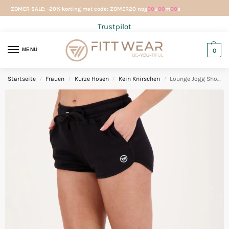
ZOMER SALE: -20% korting met code: ZOMER20 nog
00
u
00
m
00
s
Trustpilot
MENÜ
0
Startseite
Frauen
Kurze Hosen
Kein Knirschen
Lounge Jogg Shorts Schwarz
/
/
/
/