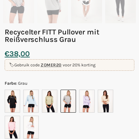
Recycelter FITT Pullover mit
Reißverschluss Grau
€
38,00
🏷️
Gebruik code
ZOMER20
voor 20% korting
Farbe
:
Grau