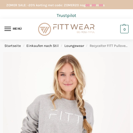
ZOMER SALE: -20% korting met code: ZOMER20 nog
00
u
00
m
00
s
Trustpilot
MENÜ
0
Startseite
Einkaufen nach Stil
Loungewear
Recycelter FITT Pullover mit Reißverschluss Grau
/
/
/