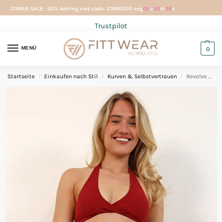
ZOMER SALE: -20% korting met code: ZOMER20 nog
00
u
00
m
00
s
Trustpilot
MENÜ
0
Startseite
Einkaufen nach Stil
Kurven & Selbstvertrauen
Revolve halter BH Cherry
/
/
/