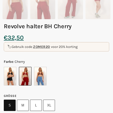
Revolve halter BH Cherry
€
32,50
🏷️
Gebruik code
ZOMER20
voor 20% korting
Farbe
:
Cherry
GRÖSSE
S
M
L
XL