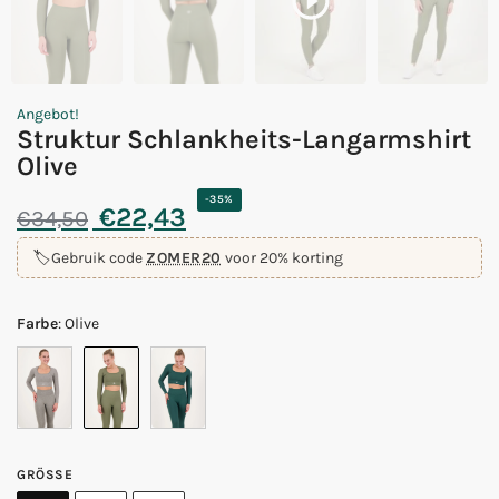
Angebot!
Struktur Schlankheits-Langarmshirt
Olive
-35%
€
22,43
€
34,50
🏷️
Gebruik code
ZOMER20
voor 20% korting
Farbe
:
Olive
GRÖSSE