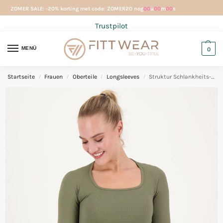
ZOMER SALE: -20% korting met code: ZOMER20 nog
00
u
00
m
00
s
Trustpilot
MENÜ
0
Startseite
Frauen
Oberteile
Longsleeves
Struktur Schlankheits-Langarmshirt Olive
/
/
/
/