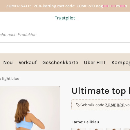
ZOMER SALE: -20% korting met code: ZOMER20 nog
00
u
00
m
00
s
Trustpilot
Neu
Verkauf
Geschenkkarte
Über FITT
Kampa
 light blue
Ultimate top 
🏷️
Gebruik code
ZOMER20
vo
Farbe
:
Hellblau