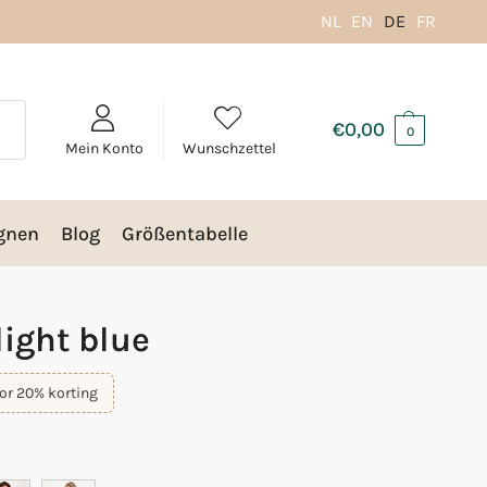
NL
EN
DE
FR
€
0,00
0
Mein Konto
Wunschzettel
gnen
Blog
Größentabelle
light blue
or 20% korting