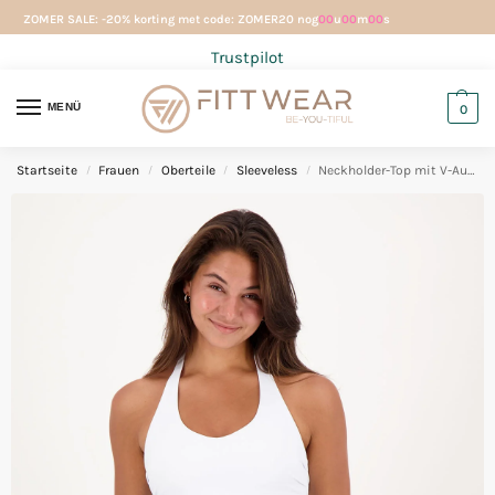
ZOMER SALE: -20% korting met code: ZOMER20 nog
00
u
00
m
00
s
Trustpilot
MENÜ
0
Startseite
Frauen
Oberteile
Sleeveless
Neckholder-Top mit V-Ausschnitt Weiß
/
/
/
/