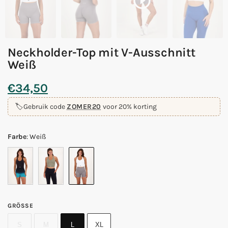
Neckholder-Top mit V-Ausschnitt
Weiß
€
34,50
🏷️
Gebruik code
ZOMER20
voor 20% korting
Farbe
:
Weiß
GRÖSSE
S
M
L
XL