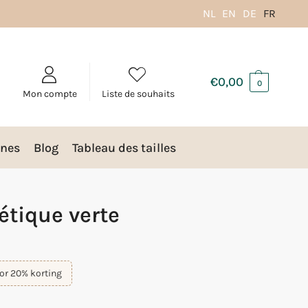
NL
EN
DE
FR
€
0,00
0
Mon compte
Liste de souhaits
nes
Blog
Tableau des tailles
étique verte
or 20% korting