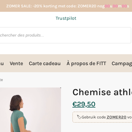
ZOMER SALE: -20% korting met code: ZOMER20 nog
00
u
00
m
00
s
Trustpilot
au
Vente
Carte cadeau
À propos de FITT
Campag
te
Chemise athl
€
29,50
🏷️
Gebruik code
ZOMER20
vo