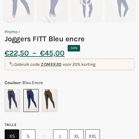
Promo !
Joggers FITT Bleu encre
-50%
€
22,50
–
€
45,00
🏷️
Gebruik code
ZOMER20
voor 20% korting
Couleur
:
Bleu Encre
TAILLE
XS
S
M
L
XL
XXL