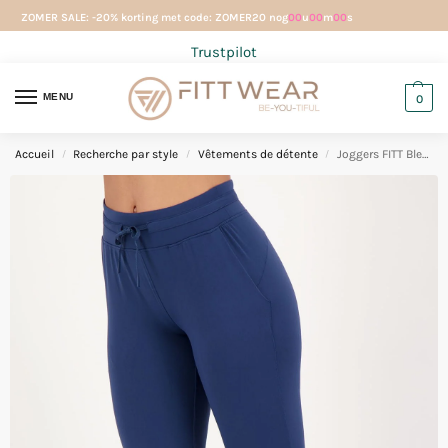
ZOMER SALE: -20% korting met code: ZOMER20 nog
00
u
00
m
00
s
Trustpilot
MENU
0
Accueil
Recherche par style
Vêtements de détente
Joggers FITT Bleu encre
/
/
/