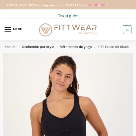
ZOMER SALE: -20% korting met code: ZOMER20 nog
00
u
00
m
00
s
Trustpilot
MENU
0
Accueil
Recherche par style
Vêtements de yoga
FITT Pulse bh black
/
/
/