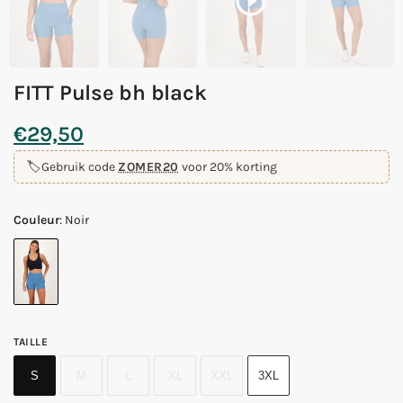
FITT Pulse bh black
€
29,50
🏷️
Gebruik code
ZOMER20
voor 20% korting
Couleur
:
Noir
TAILLE
S
M
L
XL
XXL
3XL