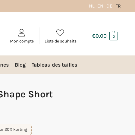
NL
EN
DE
FR
€
0,00
0
Mon compte
Liste de souhaits
nes
Blog
Tableau des tailles
Shape Short
or 20% korting