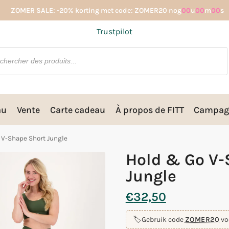
ZOMER SALE: -20% korting met code: ZOMER20 nog
00
u
00
m
00
s
Trustpilot
au
Vente
Carte cadeau
À propos de FITT
Campag
 V-Shape Short Jungle
Hold & Go V-
Jungle
€
32,50
🏷️
Gebruik code
ZOMER20
vo