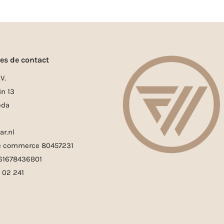
es de contact
V.
in 13
eda
ar.nl
e commerce 80457231
861678436B01
0 02 241