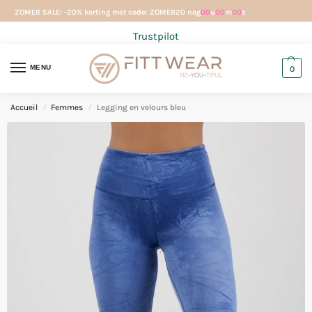
ZOMER SALE: -20% korting met code: ZOMER20 nog
00
u
00
m
00
s
Trustpilot
MENU
0
Accueil
Femmes
Legging en velours bleu
/
/