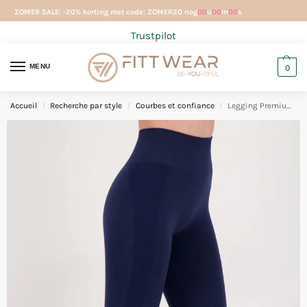
ZOMER SALE: -20% korting met code: ZOMER20 nog
00
u
00
m
00
s
Trustpilot
MENU
0
Accueil
Recherche par style
Courbes et confiance
Legging Premium Scrunch Marine
/
/
/