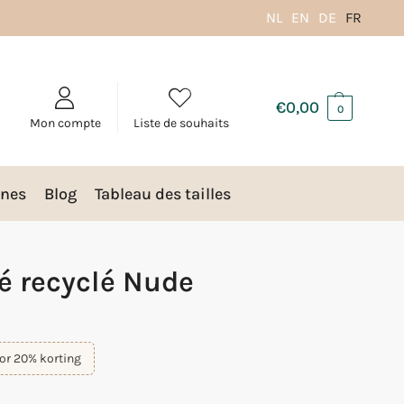
NL
EN
DE
FR
€
0,00
0
Mon compte
Liste de souhaits
nes
Blog
Tableau des tailles
pé recyclé Nude
or 20% korting