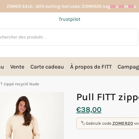
ZOMER SALE: -20% korting met code: ZOMER20 nog
00
u
00
m
00
s
Trustpilot
au
Vente
Carte cadeau
À propos de FITT
Campag
ITT zippé recyclé Nude
Pull FITT zip
€
38,00
🏷️
Gebruik code
ZOMER20
vo