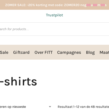
ZOMER SALE: -20% korting met code: ZOMER20 nog
00
u
00
m
00
s
Trustpilot
Sale
Giftcard
Over FITT
Campagnes
Blog
Maat
-shirts
Resultaat 1–12 van de 48 resulta