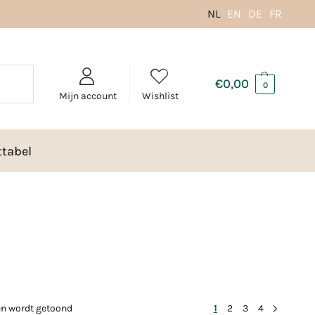
NL
EN
DE
FR
€
0,00
0
Mijn account
Wishlist
tabel
ten wordt getoond
1
2
3
4