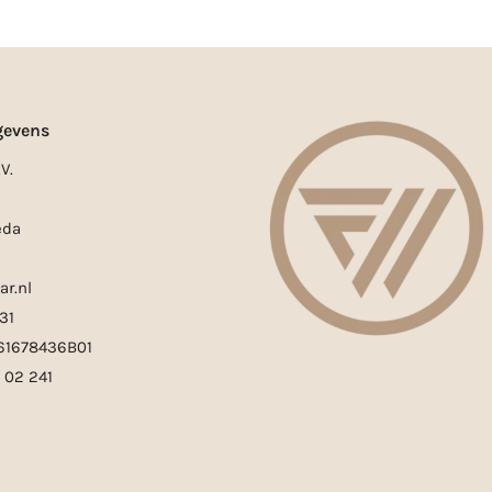
gevens
V.
eda
ar.nl
31
861678436B01
0 02 241