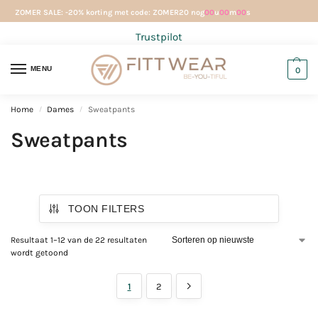
ZOMER SALE: -20% korting met code: ZOMER20 nog
00
u
00
m
00
s
Trustpilot
MENU
0
Home
Dames
Sweatpants
/
/
Sweatpants
TOON FILTERS
Resultaat 1–12 van de 22 resultaten
wordt getoond
1
2