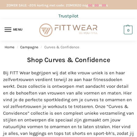
ZOMER SALE: -20% korting met code: ZOMER20 nog
00
u
00
m
00
s
Trustpilot
MENU
0
Home
Campagne
Curves & Confidence
/
/
Shop Curves & Confidence
Bij FITT Wear begrijpen wij dat elke vrouw uniek is en haar
zelfvertrouwen verdient terwijl ze aan haar fitnessdoelen
werkt. Deze collectie is ontworpen met aandacht voor detail
en de behoeften van vrouwen van alle vormen en maten. Hier
vind je de perfecte sportkleding om je curves te omarmen en
vol zelfvertrouwen je workouts te trotseren. Onze “Curves &
Convidence” collectie is een compleet unieke verzameling van
stijlen en ontwerpen die speciaal zijn gemaakt om jouw
natuurlijke vormen te omarmen en te laten stralen. Hier vind
je alles, van leggings en tops tot shorts en sport-bh’s, zodat jij