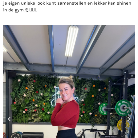
je eigen unieke look kunt samenstellen en lekker kan shinen
in de gym.💪🏃‍♀️✨