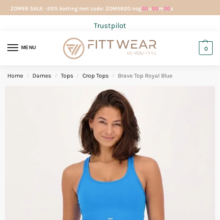
ZOMER SALE: -20% korting met code: ZOMER20 nog
00
u
00
m
00
s
Trustpilot
MENU
0
Home
Dames
Tops
Crop Tops
Brave Top Royal Blue
/
/
/
/