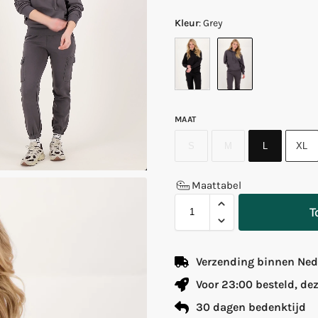
Kleur
:
Grey
MAAT
S
M
L
XL
Maattabel
T
Verzending binnen Nede
Voor 23:00 besteld, de
30 dagen bedenktijd