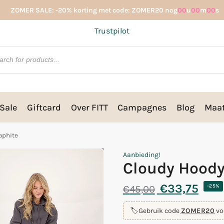
ZOMER SALE: -20% korting met code: ZOMER20 nog
00
u
00
m
00
s
Trustpilot
Sale
Giftcard
Over FITT
Campagnes
Blog
Maat
aphite
Aanbieding!
Cloudy Hoody
€
33,75
€
45,00
-25%
🏷️
Gebruik code
ZOMER20
vo