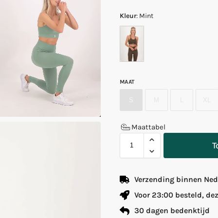
Kleur
:
Mint
MAAT
S
M
L
XL
Maattabel
T
Verzending binnen Nede
Voor 23:00 besteld, de
30 dagen bedenktijd