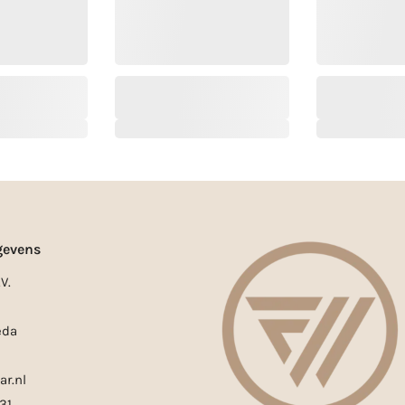
gevens
V.
eda
ar.nl
31