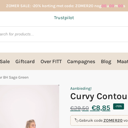
ZOMER SALE: -20% korting met code: ZOMER20 nog
00
u
00
m
00
s
Trustpilot
Sale
Giftcard
Over FITT
Campagnes
Blog
Maat
ur BH Sage Green
Aanbieding!
Curvy Contou
€
8,85
€
29,50
-70%
🏷️
Gebruik code
ZOMER20
vo