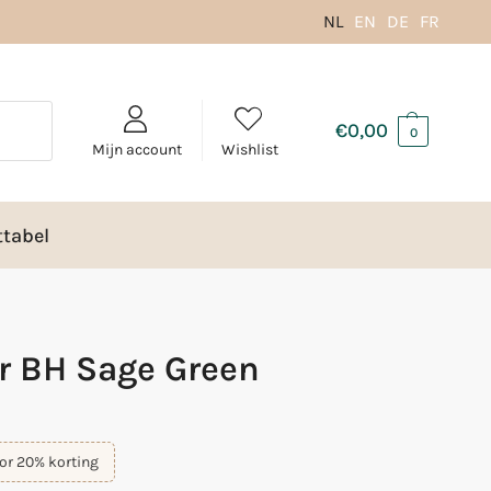
NL
EN
DE
FR
€
0,00
0
Mijn account
Wishlist
tabel
r BH Sage Green
or 20% korting