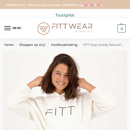
ZOMER SALE: -20% korting met code: ZOMER20 nog
00
u
00
m
00
s
Trustpilot
MENU
0
Home
Shoppen op stijl
Hardloopkleding
FITT Crop Hoody Natural Raw
/
/
/