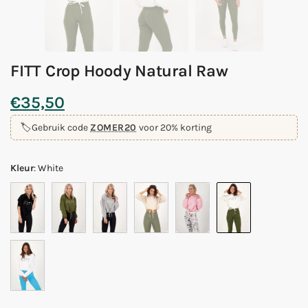
FITT Crop Hoody Natural Raw
€
35,50
🏷️
Gebruik code
ZOMER20
voor 20% korting
Kleur
:
White