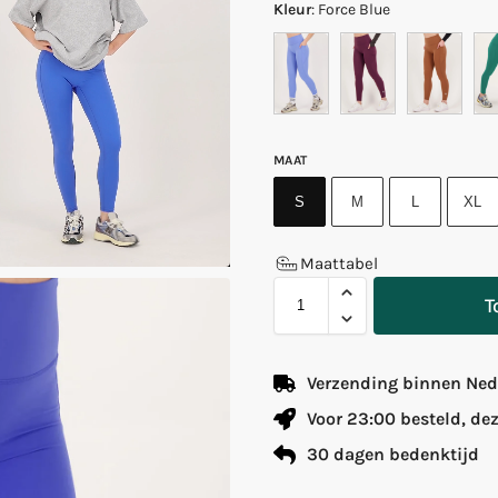
Kleur
:
Force Blue
MAAT
S
M
L
XL
Maattabel
T
Verzending binnen Nede
Voor 23:00 besteld, de
30 dagen bedenktijd