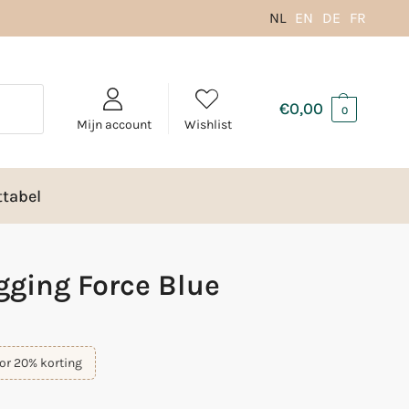
NL
EN
DE
FR
€
0,00
0
Mijn account
Wishlist
tabel
gging Force Blue
or 20% korting