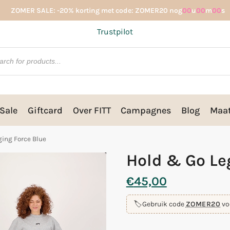
ZOMER SALE: -20% korting met code: ZOMER20 nog
00
u
00
m
00
s
Trustpilot
Sale
Giftcard
Over FITT
Campagnes
Blog
Maat
ging Force Blue
Hold & Go Le
€
45,00
🏷️
Gebruik code
ZOMER20
vo