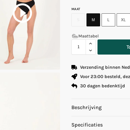
MAAT
S
M
L
XL
Maattabel
T
Verzending binnen Nede
Voor 23:00 besteld, de
30 dagen bedenktijd
Beschrijving
Specificaties