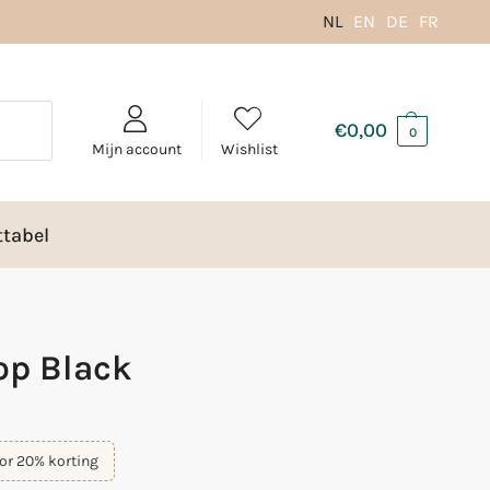
NL
EN
DE
FR
€
0,00
0
Mijn account
Wishlist
tabel
Top Black
or 20% korting