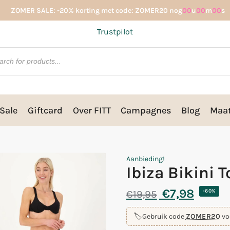
ZOMER SALE: -20% korting met code: ZOMER20 nog
00
u
00
m
00
s
Trustpilot
Sale
Giftcard
Over FITT
Campagnes
Blog
Maat
Aanbieding!
Ibiza Bikini 
€
7,98
€
19,95
-60%
🏷️
Gebruik code
ZOMER20
vo