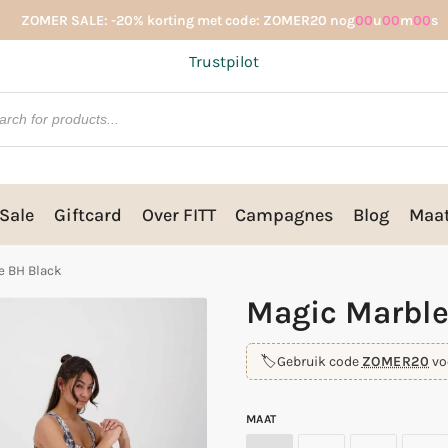
ZOMER SALE: -20% korting met code: ZOMER20 nog
00
u
00
m
00
s
Trustpilot
Sale
Giftcard
Over FITT
Campagnes
Blog
Maat
e BH Black
Magic Marble
🏷️
Gebruik code
ZOMER20
vo
MAAT