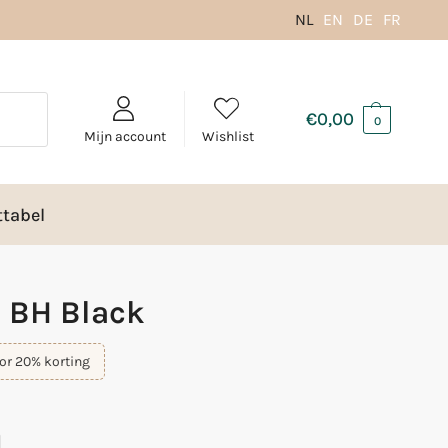
NL
EN
DE
FR
€
0,00
0
Mijn account
Wishlist
tabel
 BH Black
or 20% korting