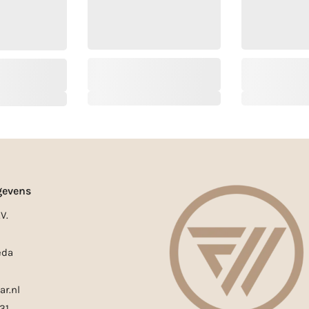
gevens
V.
eda
ar.nl
31