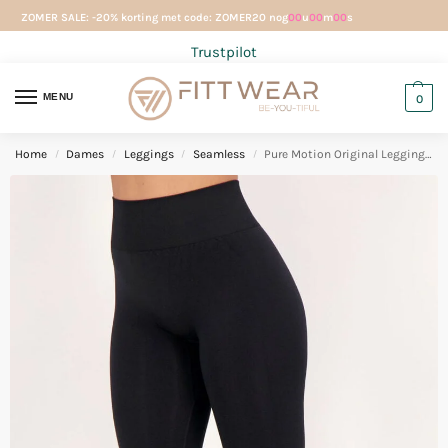
ZOMER SALE: -20% korting met code: ZOMER20 nog
00
u
00
m
00
s
Trustpilot
MENU
0
Home
Dames
Leggings
Seamless
Pure Motion Original Legging Black
/
/
/
/