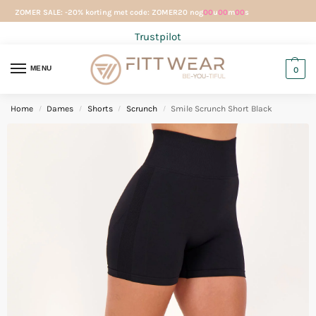
ZOMER SALE: -20% korting met code: ZOMER20 nog
00
u
00
m
00
s
Trustpilot
MENU
0
Home
Dames
Shorts
Scrunch
Smile Scrunch Short Black
/
/
/
/