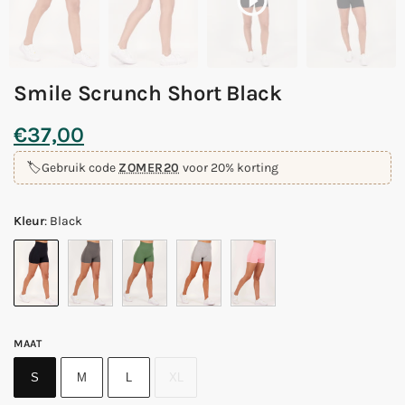
Smile Scrunch Short Black
€
37,00
🏷️
Gebruik code
ZOMER20
voor 20% korting
Kleur
:
Black
MAAT
S
M
L
XL