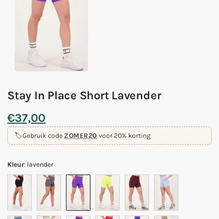
Stay In Place Short Lavender
€
37,00
🏷️
Gebruik code
ZOMER20
voor 20% korting
Kleur
:
lavender