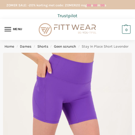
ZOMER SALE: -20% korting met code: ZOMER20 nog
00
u
00
m
00
s
Trustpilot
MENU
0
Home
Dames
Shorts
Geen scrunch
Stay In Place Short Lavender
/
/
/
/