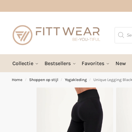
Collectie
Bestsellers
Favorites
New
Home
Shoppen op stijl
Yogakleding
Unique Legging Blac
/
/
/