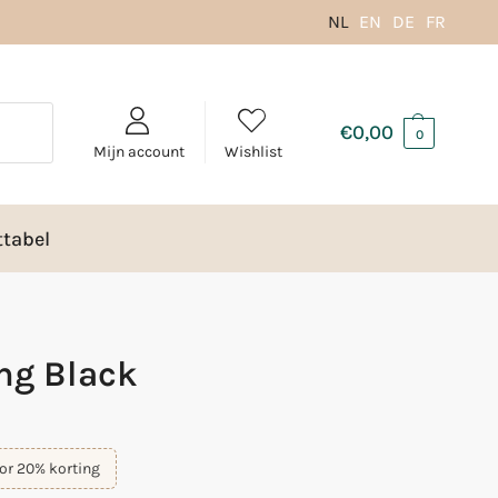
NL
EN
DE
FR
€
0,00
0
Mijn account
Wishlist
tabel
ng Black
or 20% korting