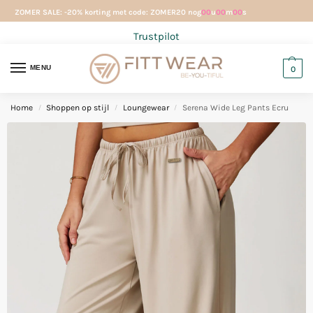
ZOMER SALE: -20% korting met code: ZOMER20 nog
00
u
00
m
00
s
Trustpilot
MENU
0
Home
Shoppen op stijl
Loungewear
Serena Wide Leg Pants Ecru
/
/
/