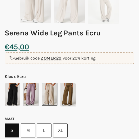
Serena Wide Leg Pants Ecru
€
45,00
🏷️
Gebruik code
ZOMER20
voor 20% korting
Kleur
:
Ecru
MAAT
S
M
L
XL