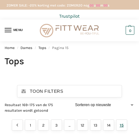
ZOMER SALE: -20% korting met code: ZOMER20 nog
00
u
00
m
00
s
Trustpilot
MENU
0
Home
Dames
Tops
Pagina 15
/
/
/
Tops
TOON FILTERS
Resultaat 169–175 van de 175
resultaten wordt getoond
1
2
3
...
12
13
14
15