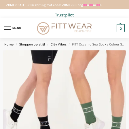
ZOMER SALE: -20% korting met code: ZOMER20 nog
00
u
00
m
00
s
Trustpilot
MENU
0
Home
Shoppen op stijl
City Vibes
FITT Organic Sea Socks Colour 3 Pack
/
/
/