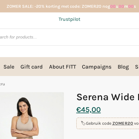
ZOMER SALE: -20% korting met code: ZOMER20 nog
00
u
00
m
00
s
Trustpilot
Sale
Gift card
About FITT
Campaigns
Blog
S
cru
Serena Wide 
€
45,00
🏷️
Gebruik code
ZOMER20
vo