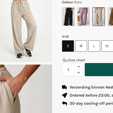
Colour
:
Ecru
SIZE
S
M
L
XL
Size chart
Verzending binnen Nede
Ordered before 23:00,
30-day cooling-off per