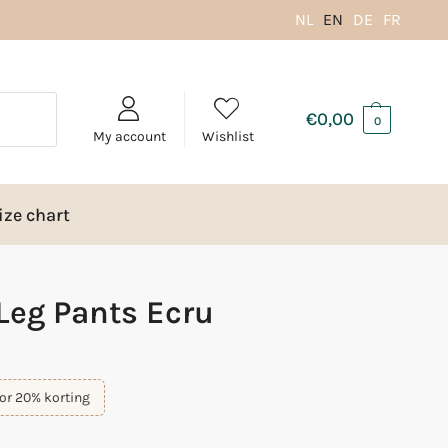
NL
EN
DE
FR
€
0,00
0
My account
Wishlist
ize chart
Leg Pants Ecru
or 20% korting