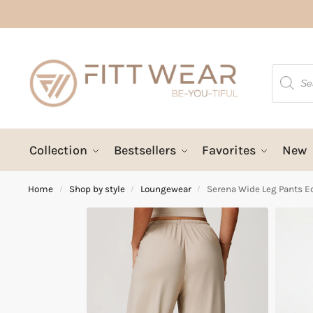
Collection
Bestsellers
Favorites
New
Home
Shop by style
Loungewear
Serena Wide Leg Pants E
/
/
/