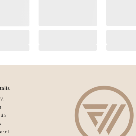
tails
V.
3
eda
s
ar.nl