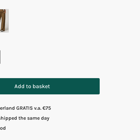
Add to basket
rland GRATIS v.a. €75
 shipped the same day
iod