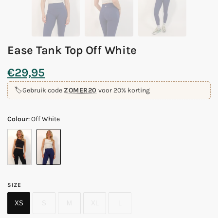
Ease Tank Top Off White
€
29,95
🏷️
Gebruik code
ZOMER20
voor 20% korting
Colour
:
Off White
SIZE
XS
S
M
XL
L