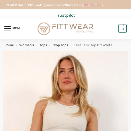
ZOMER SALE: -20% korting met code: ZOMER20 nog
00
u
00
m
00
s
Trustpilot
MENU
0
Home
Women's
Tops
Crop Tops
Ease Tank Top Off White
/
/
/
/